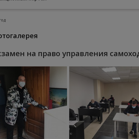
год
Фотогалерея
кзамен на право управления самохо