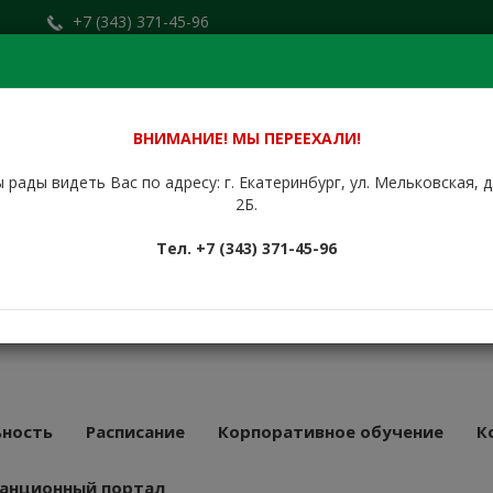
+7 (343) 371-45-96
Заказать звонок
.ru
+7 (912) 676-00-79
Сайт находится в стадии доработки.
ВНИМАНИЕ! МЫ ПЕРЕЕХАЛИ!
 рады видеть Вас по адресу: г. Екатеринбург, ул. Мельковская, 
НБУРГСКИЙ
2Б.
КУРСОВОЙ
Тел. +7 (343) 371-45-96
АТ
43 года
ность
Расписание
Корпоративное обучение
К
анционный портал