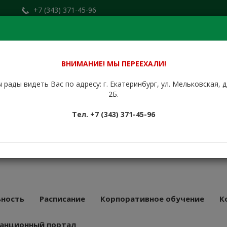
+7 (343) 371-45-96
Заказать звонок
.ru
+7 (912) 676-00-79
Сайт находится в стадии доработки.
ВНИМАНИЕ! МЫ ПЕРЕЕХАЛИ!
 рады видеть Вас по адресу: г. Екатеринбург, ул. Мельковская, 
НБУРГСКИЙ
2Б.
КУРСОВОЙ
Тел. +7 (343) 371-45-96
АТ
43 года
ность
Расписание
Корпоративное обучение
К
анционный портал