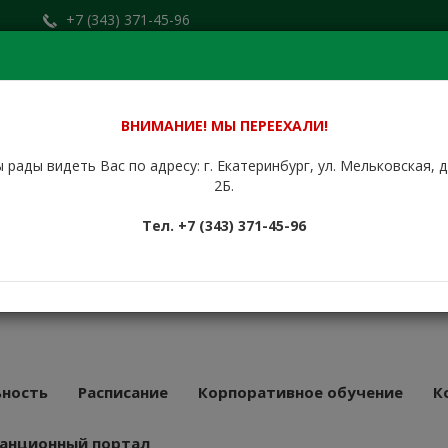
+7 (343) 371-45-96
Заказать звонок
.ru
+7 (912) 676-00-79
Сайт находится в стадии доработки.
ВНИМАНИЕ! МЫ ПЕРЕЕХАЛИ!
 рады видеть Вас по адресу: г. Екатеринбург, ул. Мельковская, 
НБУРГСКИЙ
2Б.
КУРСОВОЙ
Тел. +7 (343) 371-45-96
АТ
43 года
ность
Расписание
Корпоративное обучение
К
анционный портал