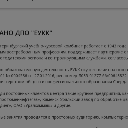
О АНО ДПО "ЕУКК"
теринбургский учебно-курсовой комбинат работает с 1943 года 
ым востребованным профессиям, поддерживает партнерские о
отодателями региона и контролирующими службами, согласовы
ю образовательную деятельность ЕУКК осуществляет на основ
01 № 0004536 от 27.01.2016, рег. номер Л035-01277-66/00643822 о
истерством общего и профессионального образования Свердло
ди постоянных клиентов центра такие крупные предприятия, ка
протюменнефтегаз», Каменск-Уральский завод по обработке ц
динг», ОАО «Уралхиммаш» и другие.
ые занятия проводятся в просторных аудиториях, компьютерном