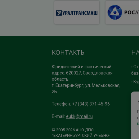
КОНТАКТЫ
Н
Юридический и фактический
Ох
адрес: 620027, Свердловская
без
область,
Ку
г. Екатеринбург, ул. Мельковская,
2Б
П
Телефон: +7 (343) 371-45-96
Ка
E-mail:
eukk@mail.ru
По
По
© 2005-2026 АНО ДПО
"ЕКАТЕРИНБУРГСКИЙ УЧЕБНО-