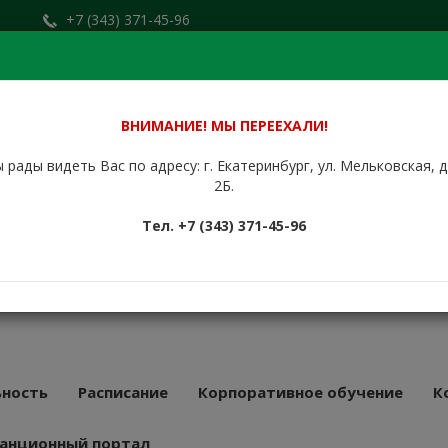
+7 (343) 371-45-96
Заказать звонок
.ru
+7 (912) 676-00-79
Сайт находится в стадии доработки.
ВНИМАНИЕ! МЫ ПЕРЕЕХАЛИ!
 рады видеть Вас по адресу: г. Екатеринбург, ул. Мельковская, 
НБУРГСКИЙ
2Б.
КУРСОВОЙ
Тел. +7 (343) 371-45-96
АТ
43 года
ность
Расписание
Корпоративное обучение
К
анционный портал