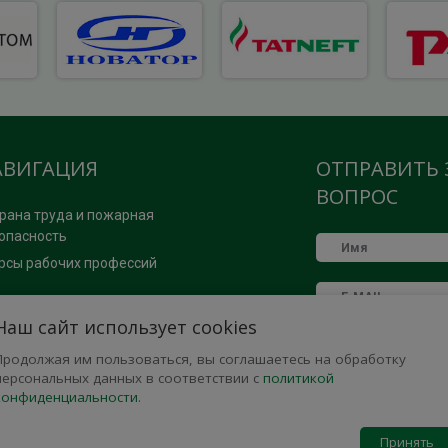
АВИГАЦИЯ
ОТПРАВИТЬ 
ВОПРОС
рана труда и пожарная
опасность
рсы рабочих профессий
ОМОЩЬ
Наш сайт использует cookies
Продолжая им пользоваться, вы соглашаетесь на обработку
рта сайта
персональных данных в соответствии с
политикой
иск по сайту
конфиденциальности
.
литика конфиденциальности
Принять