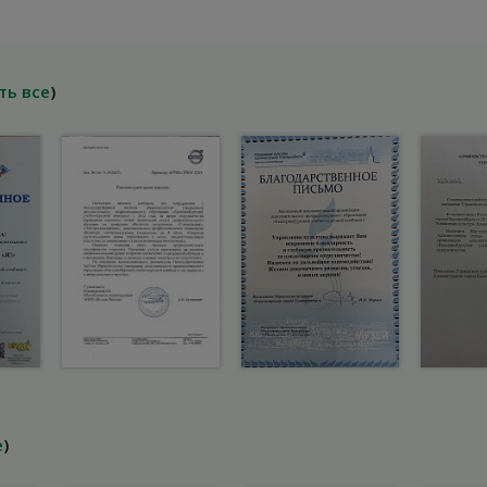
ть все
)
е
)