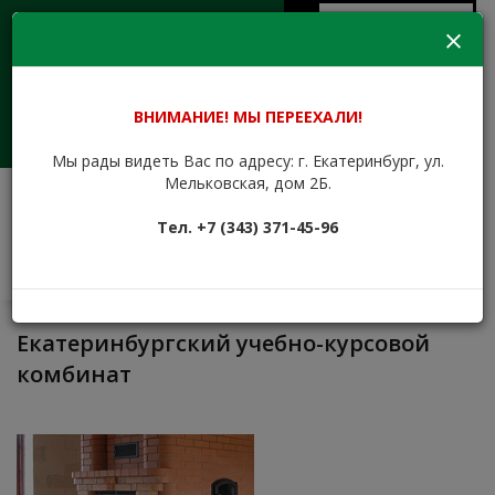
Aa
Версия для
Пн-Пт 09:00 - 17:30
слабовидящих
eukk@mail.ru
+7 (343) 371-45-96
+7 (912) 676-00-79
Сайт находится в стадии
ВНИМАНИЕ! МЫ ПЕРЕЕХАЛИ!
доработки.
Заказать звонок
Мы рады видеть Вас по адресу: г. Екатеринбург, ул.
Мельковская, дом 2Б.
ЕКАТЕРИНБУРГСКИЙ
Тел. +7 (343) 371-45-96
УЧЕБНО-КУРСОВОЙ
КОМБИНАТ
Обучаем с 1943 года
Екатеринбургский учебно-курсовой
комбинат