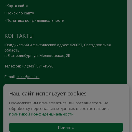
Карта сайта
Поиск по сайту
Политика конфиденциальности
КОНТАКТЫ
Юридический и фактический адрес: 620027, Свердловская
область,
г. Екатеринбург, ул. Мельковская, 2Б
Телефон: +7 (343) 371-45-96
E-mail:
eukk@mail.ru
© 2005-2026 АНО ДПО "ЕКАТЕРИНБУРГСКИЙ УЧЕБНО-КУРСОВОЙ
Наш сайт использует cookies
КОМБИНАТ"
Продолжая им пользоваться, вы соглашаетесь на
МЫ В СОЦСЕТЯХ
обработку персональных данных в соответствии с
политикой конфиденциальности
.
Принять