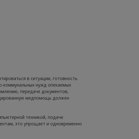
нтироваться в ситуации, готовность
о-коммунальных нужд опекаемых
ормлению, передаче документов,
фицированную медпомощь должен
мпьютерной техникой, подаче
иентам, это упрощает и одновременно