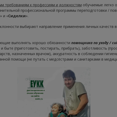
ым требованиям к профессиям и должностям
обучаемые легко 
лнительной профессиональной программы переподготовки / пов
» и «
Сиделки
».
склонности выбирают направление применения личных качеств в
яющие выполнять хорошо обязанности
помощника по уходу / си
и быте (приготовить, постирать, прибрать), заботливость (про
рств, назначенных врачом), аккуратность в соблюдении гигиен
нной помощи (не путать с медсёстрами и санитарками в медици