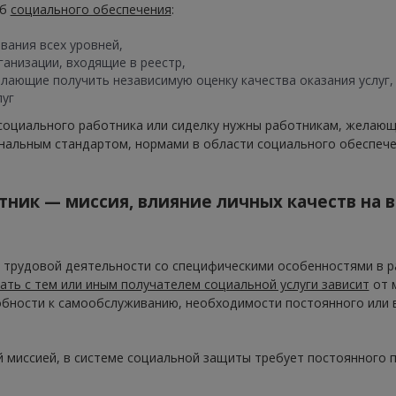
жб
социального обеспечения
:
ания всех уровней,
анизации, входящие в реестр,
лающие получить независимую оценку качества оказания услуг
луг
социального работника или сиделку нужны работникам, желаю
нальным стандартом, нормами в области социального обеспече
тник — миссия, влияние личных качеств на
трудовой деятельности со специфическими особенностями в ра
ть с тем или иным получателем социальной услуги зависит
от м
собности к самообслуживанию, необходимости постоянного или 
й миссией, в системе социальной защиты требует постоянного