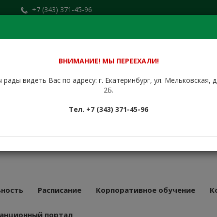
+7 (343) 371-45-96
Заказать звонок
.ru
+7 (912) 676-00-79
Сайт находится в стадии доработки.
ВНИМАНИЕ! МЫ ПЕРЕЕХАЛИ!
 рады видеть Вас по адресу: г. Екатеринбург, ул. Мельковская, 
НБУРГСКИЙ
2Б.
КУРСОВОЙ
Тел. +7 (343) 371-45-96
АТ
43 года
ность
Расписание
Корпоративное обучение
К
анционный портал