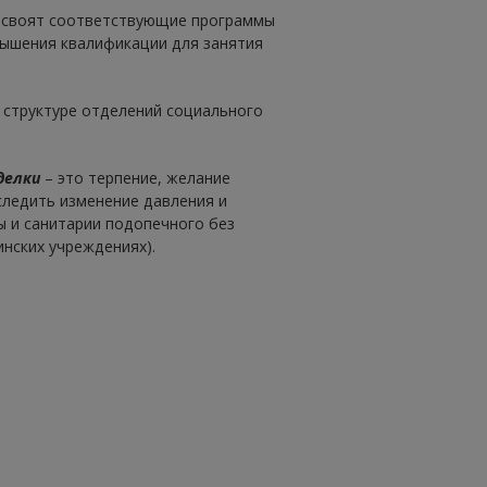
освоят соответствующие программы
ышения квалификации для занятия
 структуре отделений социального
делки
– это терпение, желание
следить изменение давления и
ы и санитарии подопечного без
нских учреждениях).