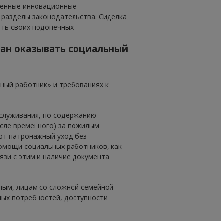
менные инновационные
 разделы законодательства. Сиделка
ть своих подопечных.
зан оказывать социальный
ный работник» и требованиях к
служивания, по содержанию
исле временного) за пожилым
ют патронажный уход без
помощи социальных работников, как
язи с этим и наличие документа
лым, лицам со сложной семейной
ных потребностей, доступности