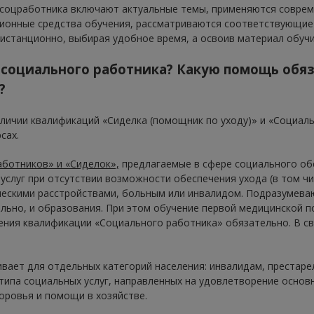
и соцработника включают актуальные темы, применяются совре
ионные средства обучения, рассматриваются соответствующие
истанционно, выбирая удобное время, а освоив материал обучи
 социального работника? Какую помощь обя
?
личии квалификаций «Сиделка (помощник по уходу)» и «Социаль
сах.
аботников» и «Сиделок»,
предлагаемые в сфере социального об
услуг при отсутствии возможности обеспечения ухода (в том ч
ескими расстройствами, больным или инвалидом. Подразумева
льно, и образования. При этом обучение первой медицинской 
чения квалификации «Социального работника» обязательно. В св
вает для отдельных категорий населения: инвалидам, престаре
типа социальных услуг, направленных на удовлетворение основ
оровья и помощи в хозяйстве.