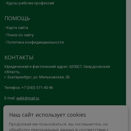
Курсы рабочих профессий
ПОМОЩЬ
Карта сайта
Поиск по сайту
Политика конфиденциальности
КОНТАКТЫ
Юридический и фактический адрес: 620027, Свердловская
область,
г. Екатеринбург, ул. Мельковская, 2Б
Телефон: +7 (343) 371-45-96
E-mail:
eukk@mail.ru
© 2005-2026 АНО ДПО "ЕКАТЕРИНБУРГСКИЙ УЧЕБНО-КУРСОВОЙ
Наш сайт использует cookies
КОМБИНАТ"
Продолжая им пользоваться, вы соглашаетесь на
МЫ В СОЦСЕТЯХ
обработку персональных данных в соответствии с