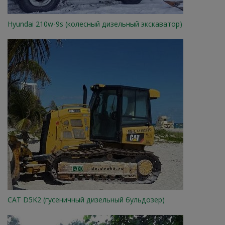
Hyundai 210w-9s (колесный дизельный экскаватор)
CАТ D5K2 (гусеничный дизельный бульдозер)