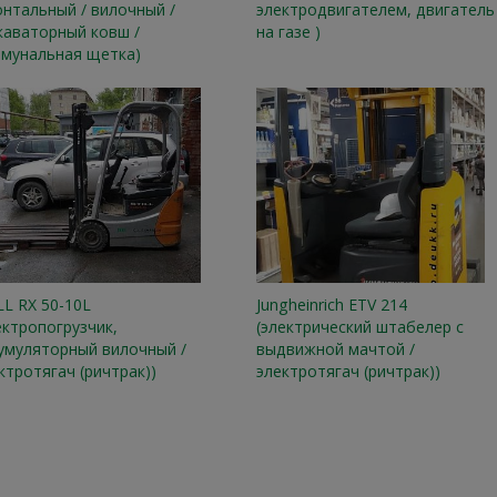
нтальный / вилочный /
электродвигателем, двигатель
каваторный ковш /
на газе )
мунальная щетка)
LL RX 50-10L
Jungheinrich ETV 214
ектропогрузчик,
(электрический штабелер с
умуляторный вилочный /
выдвижной мачтой /
ктротягач (ричтрак))
электротягач (ричтрак))