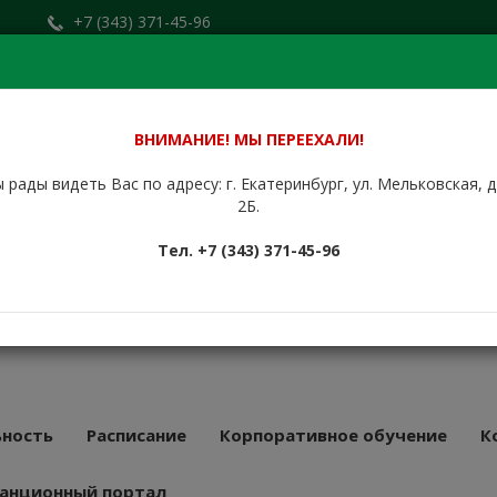
+7 (343) 371-45-96
Заказать звонок
.ru
+7 (912) 676-00-79
Сайт находится в стадии доработки.
ВНИМАНИЕ! МЫ ПЕРЕЕХАЛИ!
 рады видеть Вас по адресу: г. Екатеринбург, ул. Мельковская, 
НБУРГСКИЙ
2Б.
КУРСОВОЙ
Тел. +7 (343) 371-45-96
АТ
43 года
ность
Расписание
Корпоративное обучение
К
анционный портал