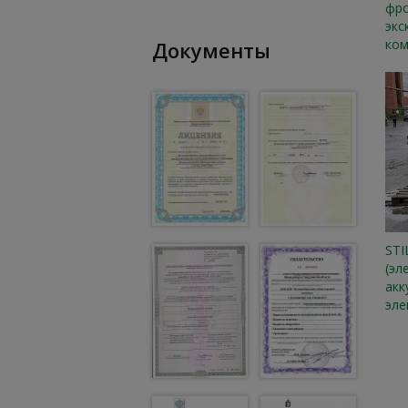
фро
экс
ком
Документы
STI
(эл
акк
эле