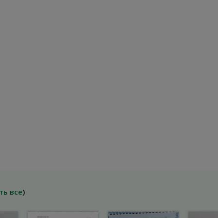
ть все
)