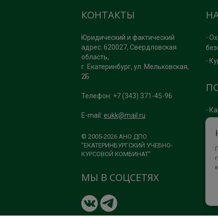
КОНТАКТЫ
Н
Юридический и фактический
Ох
адрес: 620027, Свердловская
без
область,
Ку
г. Екатеринбург, ул. Мельковская,
2Б
П
Телефон: +7 (343) 371-45-96
Ка
E-mail:
eukk@mail.ru
По
По
© 2005-2026 АНО ДПО
"ЕКАТЕРИНБУРГСКИЙ УЧЕБНО-
КУРСОВОЙ КОМБИНАТ"
МЫ В СОЦСЕТЯХ