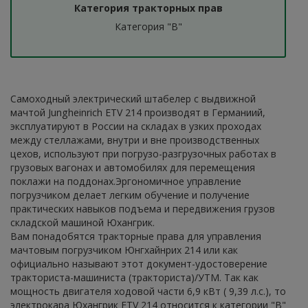
Категория тракторных прав
Категория "B"
Самоходный электрический штабелер с выдвижной
мачтой Jungheinrich ETV 214 производят в Германиий,
эксплуатируют в России на складах в узких проходах
между стеллажами, внутри и вне производственных
цехов, используют при погрузо-разгрузочных работах в
грузовых вагонах и автомобилях для перемещения
поклажи на поддонах.Эргономичное управление
погрузчиком делает легким обучение и получение
практических навыков подъема и передвижения грузов
складской машиной Юхангрик.
Вам понадобятся тракторные права для управления
мачтовым погрузчиком Юнгхайнрих 214 или как
официально называют этот документ-удостоверение
тракториста-машиниста (тракториста)/УТМ. Так как
мощность двигателя ходовой части 6,9 кВт ( 9,39 л.с.), то
электрокара Юхангрик ETV 214 относится к категории "В"