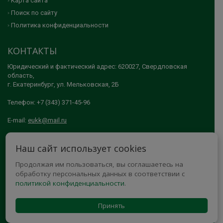
Карта сайта
Поиск по сайту
Политика конфиденциальности
КОНТАКТЫ
Юридический и фактический адрес: 620027, Свердловская
область,
г. Екатеринбург, ул. Мельковская, 2Б
Телефон: +7 (343) 371-45-96
E-mail:
eukk@mail.ru
© 2005-2026 АНО ДПО "ЕКАТЕРИНБУРГСКИЙ УЧЕБНО-КУРСОВОЙ
Наш сайт использует cookies
КОМБИНАТ"
Продолжая им пользоваться, вы соглашаетесь на
МЫ В СОЦСЕТЯХ
обработку персональных данных в соответствии с
политикой конфиденциальности
.
Принять