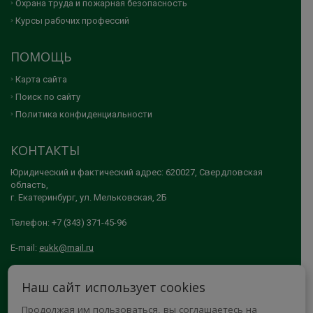
Охрана труда и пожарная безопасность
Курсы рабочих профессий
ПОМОЩЬ
Карта сайта
Поиск по сайту
Политика конфиденциальности
КОНТАКТЫ
Юридический и фактический адрес: 620027, Свердловская
область,
г. Екатеринбург, ул. Мельковская, 2Б
Телефон: +7 (343) 371-45-96
E-mail:
eukk@mail.ru
© 2005-2026 АНО ДПО "ЕКАТЕРИНБУРГСКИЙ УЧЕБНО-КУРСОВОЙ
Наш сайт использует cookies
КОМБИНАТ"
Продолжая им пользоваться, вы соглашаетесь на