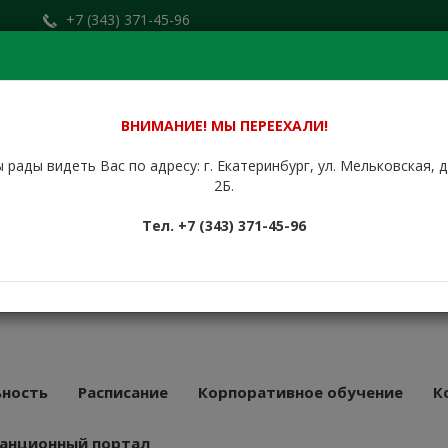
+7 (343) 371-45-96
Заказать звонок
.ru
+7 (912) 676-00-79
Сайт находится в стадии доработки.
ВНИМАНИЕ! МЫ ПЕРЕЕХАЛИ!
 рады видеть Вас по адресу: г. Екатеринбург, ул. Мельковская, 
НБУРГСКИЙ
2Б.
КУРСОВОЙ
Тел. +7 (343) 371-45-96
АТ
43 года
ность
Расписание
Корпоративное обучение
К
анционный портал