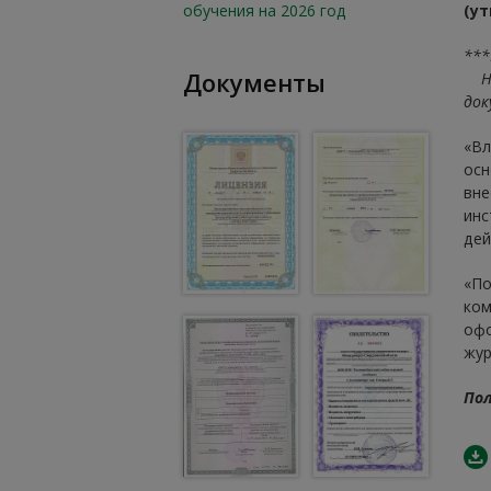
обучения на 2026 год
(ут
***
Документы
На 
док
«Вл
осн
вне
инс
дей
«По
ком
офо
жур
Пол