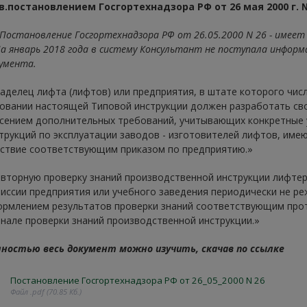
в.постановлением Госгортехнадзора РФ от 26 мая 2000 г. №
Постановление Госгортехнадзора РФ от 26.05.2000 N 26 - имеет
январь 2018 года в систему Консультант не поступала информа
умента.
аделец лифта (лифтов) или предприятия, в штате которого числ
овании настоящей Типовой инструкции должен разработать св
сением дополнительных требований, учитывающих конкретные 
трукций по эксплуатации заводов - изготовителей лифтов, имею
ствие соответствующим приказом по предприятию.»
вторную проверку знаний производственной инструкции лифтер
иссии предприятия или учебного заведения периодически не реж
рмлением результатов проверки знаний соответствующим прот
нале проверки знаний производственной инструкции.»
ностью весь документ можно изучить, скачав по ссылке
Постановление Госгортехнадзора РФ от 26_05_2000 N 26
Файл .pdf (70.85 Кб.)