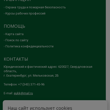
Охрана труда и пожарная безопасность
Курсы рабочих профессий
ПОМОЩЬ
Карта сайта
Поиск по сайту
Политика конфиденциальности
КОНТАКТЫ
Юридический и фактический адрес: 620027, Свердловская
область,
г. Екатеринбург, ул. Мельковская, 2Б
Телефон: +7 (343) 371-45-96
E-mail:
eukk@mail.ru
© 2005-2026 АНО ДПО "ЕКАТЕРИНБУРГСКИЙ УЧЕБНО-КУРСОВОЙ
Наш сайт использует cookies
КОМБИНАТ"