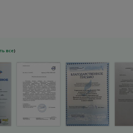
ть все
)