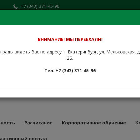
+7 (343) 371-45-96
Заказать звонок
.ru
+7 (912) 676-00-79
Сайт находится в стадии доработки.
ВНИМАНИЕ! МЫ ПЕРЕЕХАЛИ!
 рады видеть Вас по адресу: г. Екатеринбург, ул. Мельковская, 
НБУРГСКИЙ
2Б.
КУРСОВОЙ
Тел. +7 (343) 371-45-96
АТ
43 года
ность
Расписание
Корпоративное обучение
К
анционный портал