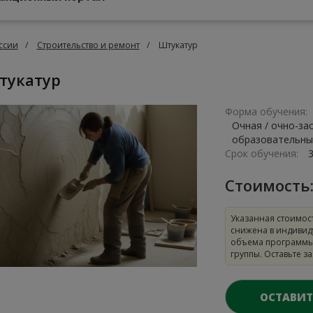
ссии
Строительство и ремонт
Штукатур
Штукатур
Форма обучения:
Очная / очно-за
образовательны
Срок обучения:
Стоимость
Указанная стоимос
снижена в индивид
объема программы
группы. Оставьте з
ОСТАВИТ