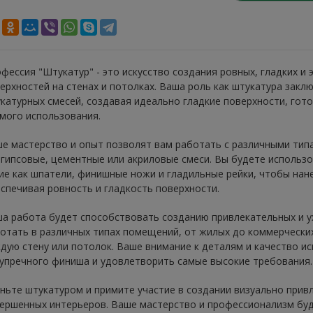
фессия "Штукатур" - это искусство создания ровных, гладких и
ерхностей на стенах и потолках. Ваша роль как штукатура закл
катурных смесей, создавая идеально гладкие поверхности, гот
мого использования.
е мастерство и опыт позволят вам работать с различными тип
 гипсовые, цементные или акриловые смеси. Вы будете использ
ие как шпатели, финишные ножи и гладильные рейки, чтобы нане
спечивая ровность и гладкость поверхности.
а работа будет способствовать созданию привлекательных и у
отать в различных типах помещений, от жилых до коммерческих
дую стену или потолок. Ваше внимание к деталям и качество и
упречного финиша и удовлетворить самые высокие требования.
ньте штукатуром и примите участие в создании визуально прив
ершенных интерьеров. Ваше мастерство и профессионализм буд