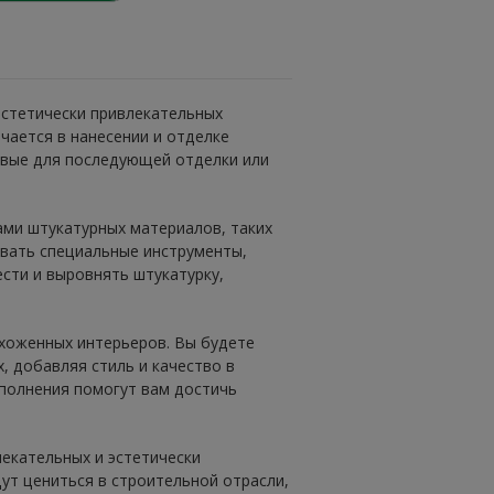
 эстетически привлекательных
ючается в нанесении и отделке
овые для последующей отделки или
ами штукатурных материалов, таких
овать специальные инструменты,
сти и выровнять штукатурку,
хоженных интерьеров. Вы будете
, добавляя стиль и качество в
сполнения помогут вам достичь
лекательных и эстетически
ут цениться в строительной отрасли,