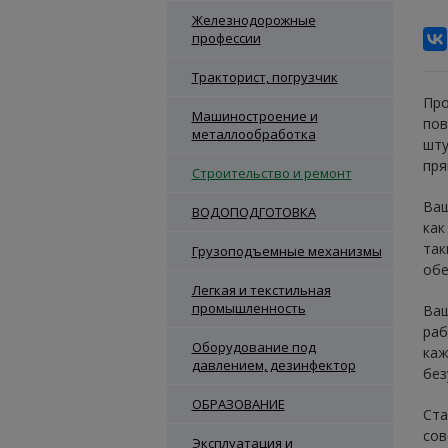
Железнодорожные
профессии
Тракторист, погрузчик
Про
Машиностроение и
пов
металлообработка
шту
пря
Строительство и ремонт
Ваш
ВОДОПОДГОТОВКА
как
так
Грузоподъемные механизмы
обе
Легкая и текстильная
промышленность
Ваш
раб
Оборудование под
каж
давлением, дезинфектор
без
ОБРАЗОВАНИЕ
Ста
сов
Эксплуатация и