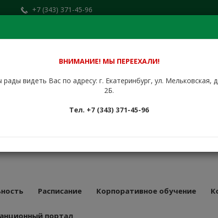
+7 (343) 371-45-96
Заказать звонок
.ru
+7 (912) 676-00-79
Сайт находится в стадии доработки.
ВНИМАНИЕ! МЫ ПЕРЕЕХАЛИ!
 рады видеть Вас по адресу: г. Екатеринбург, ул. Мельковская, 
НБУРГСКИЙ
2Б.
КУРСОВОЙ
Тел. +7 (343) 371-45-96
АТ
43 года
ность
Расписание
Корпоративное обучение
К
анционный портал