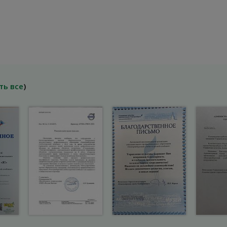
ть все
)