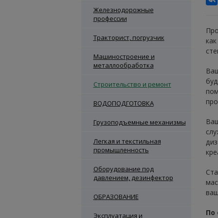
Железнодорожные
профессии
Про
Тракторист, погрузчик
как
сте
Машиностроение и
металлообработка
Ваш
буд
Строительство и ремонт
пом
про
ВОДОПОДГОТОВКА
Ваш
Грузоподъемные механизмы
слу
Легкая и текстильная
диз
промышленность
кре
Оборудование под
Ста
давлением, дезинфектор
мас
ваш
ОБРАЗОВАНИЕ
По
Эксплуатация и