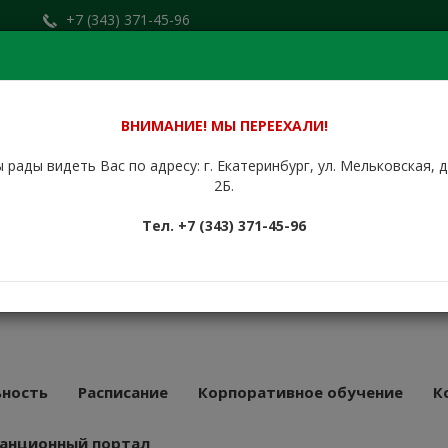
+7 (343) 371-45-96
Заказать звонок
.ru
+7 (912) 676-00-79
Сайт находится в стадии доработки.
ВНИМАНИЕ! МЫ ПЕРЕЕХАЛИ!
 рады видеть Вас по адресу: г. Екатеринбург, ул. Мельковская, 
НБУРГСКИЙ
2Б.
КУРСОВОЙ
Тел. +7 (343) 371-45-96
АТ
43 года
ность
Расписание
Корпоративное обучение
К
анционный портал