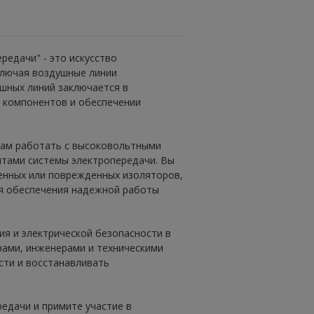
едачи" - это искусство
ключая воздушные линии
шных линий заключается в
 компонентов и обеспечении
вам работать с высоковольтными
нтами системы электропередачи. Вы
енных или поврежденных изоляторов,
ля обеспечения надежной работы
я и электрической безопасности в
рами, инженерами и техническими
сти и восстанавливать
едачи и примите участие в