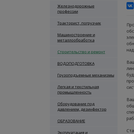
Железнодорожные
профессии
Тракторист, погрузчик
Про
обс
Машиностроение и
эле
металлообработка
обн
над
Строительство и ремонт
Ваш
ВОДОПОДГОТОВКА
лин
буд
Грузоподъемные механизмы
про
Легкая и текстильная
сис
промышленность
Ваш
Оборудование под
общ
давлением, дезинфектор
спе
раб
ОБРАЗОВАНИЕ
Ста
Эксплуатация и