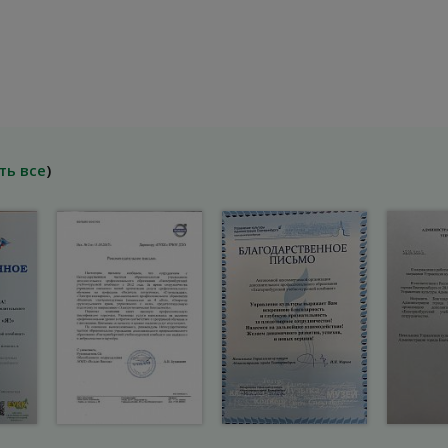
ть все
)