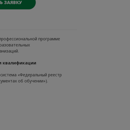
Ь ЗАЯВКУ
 профессиональной программе
разовательных
анизаций.
и квалификации
система «Федеральный реестр
кументах об обучении»).