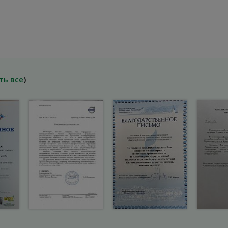
ть все
)