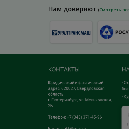
Нам доверяют
(
Смотреть вс
КОНТАКТЫ
Н
Юридический и фактический
Ох
адрес: 620027, Свердловская
без
область,
Ку
г. Екатеринбург, ул. Мельковская,
2Б
П
Телефон: +7 (343) 371-45-96
Ка
E-mail:
eukk@mail.ru