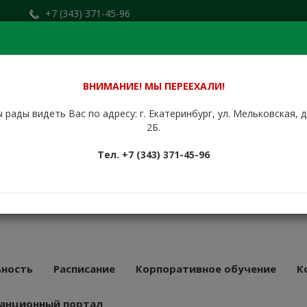
+7 (343) 371-45-96
Заказать звонок
.ru
+7 (912) 676-00-79
Сайт находится в стадии доработки.
ВНИМАНИЕ! МЫ ПЕРЕЕХАЛИ!
 рады видеть Вас по адресу: г. Екатеринбург, ул. Мельковская, 
НБУРГСКИЙ
2Б.
КУРСОВОЙ
Тел. +7 (343) 371-45-96
АТ
43 года
ность
Расписание
Корпоративное обучение
К
анционный портал