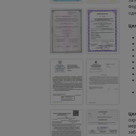
За 
Фор
одн
Це
Це
охр
мер
заб