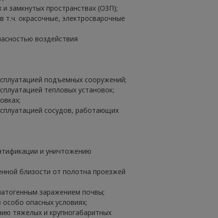
 и замкнутых пространствах (ОЗП);
в т.ч. окрасочные, электросварочные
пасностью воздействия
ксплуатацией подъемных сооружений;
ксплуатацией тепловых установок;
овках;
ксплуатацией сосудов, работающих
ентификации и уничтожению
енной близости от полотна проезжей
 патогенным заражением почвы;
 особо опасных условиях;
нию тяжелых и крупногабаритных