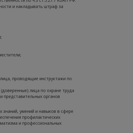
твенности по ч.3 ст.5.27.1 КоАП РФ.
ности и накладывать штраф за
;
местители;
 лица, проводящие инструктажи по
 (доверенные) лица по охране труда
и представительных органов
знаний, умений и навыков в сфере
беспечения профилактических
вматизма и профессиональных