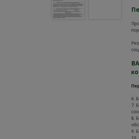
Пе
Про
пор
Рез
соц
ВА
ко
Пе
6. 
7. 
соо
8. 
обс
9. 
10.