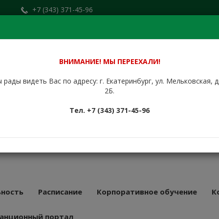
+7 (343) 371-45-96
Заказать звонок
.ru
+7 (912) 676-00-79
Сайт находится в стадии доработки.
ВНИМАНИЕ! МЫ ПЕРЕЕХАЛИ!
 рады видеть Вас по адресу: г. Екатеринбург, ул. Мельковская, 
НБУРГСКИЙ
2Б.
КУРСОВОЙ
Тел. +7 (343) 371-45-96
АТ
43 года
ность
Расписание
Корпоративное обучение
К
анционный портал