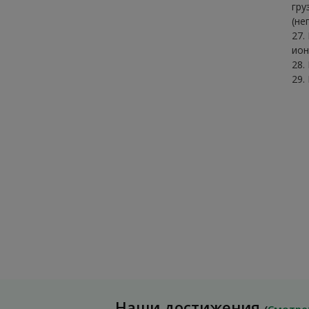
гру
(не
27.
ион
28.
29.
Наши достижения