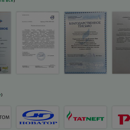
ть все
)
е
)