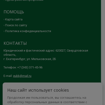
ПОМОЩЬ
Карта сайта
Поиск по сайту
Политика конфиденциальности
КОНТАКТЫ
Юридический и фактический адрес: 620027, Свердловская
область,
г. Екатеринбург, ул. Мельковская, 2Б
Телефон: +7 (343) 371-45-96
E-mail:
eukk@mail.ru
© 2005-2026 АНО ДПО "ЕКАТЕРИНБУРГСКИЙ УЧЕБНО-КУРСОВОЙ
Наш сайт использует cookies
КОМБИНАТ"
Продолжая им пользоваться, вы соглашаетесь на
МЫ В СОЦСЕТЯХ
обработку персональных данных в соответствии с