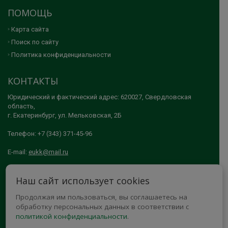
ПОМОЩЬ
Карта сайта
Поиск по сайту
Политика конфиденциальности
КОНТАКТЫ
Юридический и фактический адрес: 620027, Свердловская
область,
г. Екатеринбург, ул. Мельковская, 2Б
Телефон: +7 (343) 371-45-96
E-mail:
eukk@mail.ru
© 2005-2026 АНО ДПО "ЕКАТЕРИНБУРГСКИЙ УЧЕБНО-КУРСОВОЙ
Наш сайт использует cookies
КОМБИНАТ"
Продолжая им пользоваться, вы соглашаетесь на
МЫ В СОЦСЕТЯХ
обработку персональных данных в соответствии с
политикой конфиденциальности
.