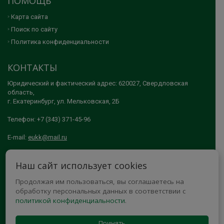
ПОМОЩЬ
Карта сайта
Поиск по сайту
Политика конфиденциальности
КОНТАКТЫ
Юридический и фактический адрес: 620027, Свердловская
область,
г. Екатеринбург, ул. Мельковская, 2Б
Телефон: +7 (343) 371-45-96
E-mail:
eukk@mail.ru
© 2005-2026 АНО ДПО "ЕКАТЕРИНБУРГСКИЙ УЧЕБНО-КУРСОВОЙ
Наш сайт использует cookies
КОМБИНАТ"
Продолжая им пользоваться, вы соглашаетесь на
МЫ В СОЦСЕТЯХ
обработку персональных данных в соответствии с
политикой конфиденциальности
.
Принять