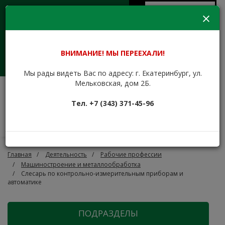
Aa
Версия для
Пн-Пт 09:00 - 17:30
слабовидящих
eukk@mail.ru
+7 (343) 371-45-96
+7 (912) 676-00-79
Сайт находится в стадии
ВНИМАНИЕ! МЫ ПЕРЕЕХАЛИ!
доработки.
Заказать звонок
Мы рады видеть Вас по адресу: г. Екатеринбург, ул.
Мельковская, дом 2Б.
ЕКАТЕРИНБУРГСКИЙ
Тел. +7 (343) 371-45-96
УЧЕБНО-КУРСОВОЙ
КОМБИНАТ
Обучаем с 1943 года
Главная
Деятельность
Рабочие профессии
Машиностроение и металлообработка
Слесарь по контрольно-измерительным приборам и
автоматике
ПОДРАЗДЕЛЫ