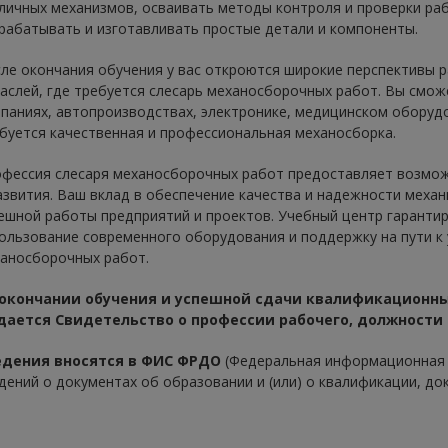
личных механизмов, осваивать методы контроля и проверки ра
рабатывать и изготавливать простые детали и компоненты.
ле окончания обучения у вас откроются широкие перспективы 
аслей, где требуется слесарь механосборочных работ. Вы смо
паниях, автопроизводствах, электронике, медицинском оборудов
буется качественная и профессиональная механосборка.
фессия слесаря механосборочных работ предоставляет возмож
азвития. Ваш вклад в обеспечение качества и надежности меха
ешной работы предприятий и проектов. Учебный центр гарантир
ользование современного оборудования и поддержку на пути к 
аносборочных работ.
 окончании обучения и успешной сдачи квалификационн
дается Свидетельство о профессии рабочего, должности
едения вносятся в ФИС ФРДО
(Федеральная информационная 
дений о документах об образовании и (или) о квалификации, до