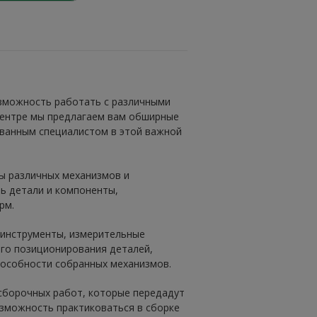
зможность работать с различными
центре мы предлагаем вам обширные
ованным специалистом в этой важной
ы различных механизмов и
ть детали и компоненты,
рм.
 инструменты, измерительные
го позиционирования деталей,
пособности собранных механизмов.
сборочных работ, которые передадут
озможность практиковаться в сборке