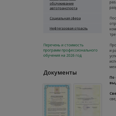
раз
обслуживание
раз
автотранспорта
Пос
Социальная сфера
отр
Нефтегазовая отрасль
ком
тре
Перечень и стоимость
Про
программ профессионального
и р
обучения на 2026 год
усп
исп
мех
Документы
По
вы
Св
све