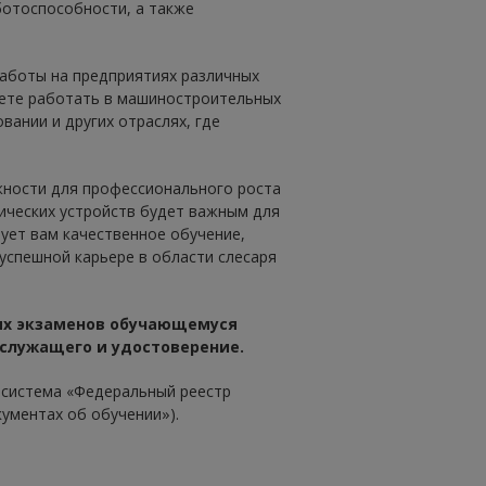
ботоспособности, а также
работы на предприятиях различных
жете работать в машиностроительных
ании и других отраслях, где
ности для профессионального роста
нических устройств будет важным для
ует вам качественное обучение,
успешной карьере в области слесаря
ых экзаменов обучающемуся
 служащего и удостоверение.
система «Федеральный реестр
кументах об обучении»).