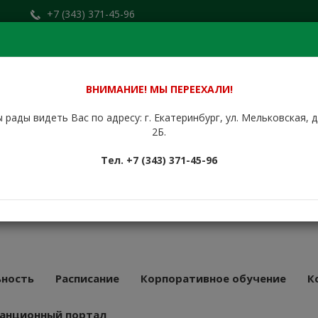
+7 (343) 371-45-96
Заказать звонок
.ru
+7 (912) 676-00-79
Сайт находится в стадии доработки.
ВНИМАНИЕ! МЫ ПЕРЕЕХАЛИ!
 рады видеть Вас по адресу: г. Екатеринбург, ул. Мельковская, 
НБУРГСКИЙ
2Б.
КУРСОВОЙ
Тел. +7 (343) 371-45-96
АТ
43 года
ность
Расписание
Корпоративное обучение
К
анционный портал