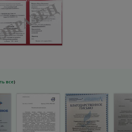
ть все
)