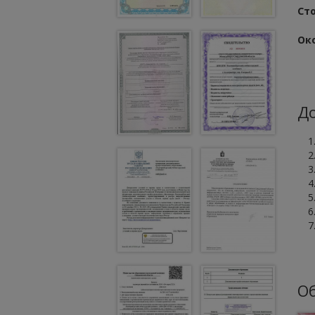
Ст
Ок
До
Об