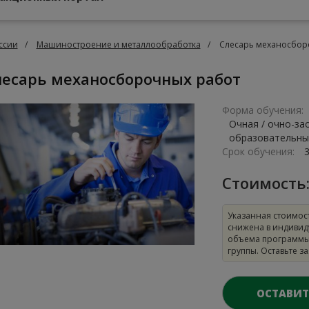
ссии
Машиностроение и металлообработка
Слесарь механосбор
Слесарь механосборочных работ
Форма обучения:
Очная / очно-за
образовательны
Срок обучения:
Стоимость
Указанная стоимос
снижена в индивид
объема программы
группы. Оставьте з
ОСТАВИТ