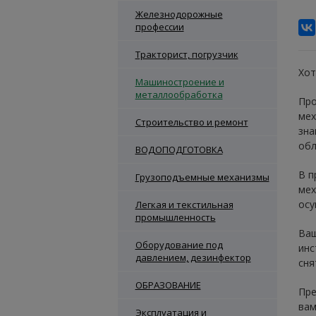
Железнодорожные
профессии
Тракторист, погрузчик
Хот
Машиностроение и
металлообработка
Про
мех
Строительство и ремонт
зна
обл
ВОДОПОДГОТОВКА
В п
Грузоподъемные механизмы
мех
осу
Легкая и текстильная
промышленность
Ваш
Оборудование под
инс
давлением, дезинфектор
сня
ОБРАЗОВАНИЕ
Пре
вам
Эксплуатация и