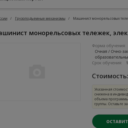
ссии
Грузоподъемные механизмы
Машинист монорельсовых тележ
Машинист монорельсовых тележек, элек
Форма обучения:
Очная / Очно-за
образовательны
Срок обучения:
Стоимость
Указанная стоимос
снижена в индивид
объема программы
группы. Оставьте з
ОСТАВИТ