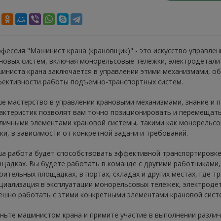
фессия "Машинист крана (крановщик)" - это искусство управле
новых систем, включая монорельсовые тележки, электродетали 
иниста крана заключается в управлении этими механизмами, об
ективности работы подъемно-транспортных систем.
е мастерство в управлении крановыми механизмами, знание и п
актеристик позволят вам точно позиционировать и перемещать
личными элементами крановой системы, такими как монорельсов
ки, в зависимости от конкретной задачи и требований.
а работа будет способствовать эффективной транспортировке 
щадках. Вы будете работать в команде с другими работниками,
оительных площадках, в портах, складах и других местах, где т
циализация в эксплуатации монорельсовых тележек, электродет
ешно работать с этими конкретными элементами крановой сист
ньте машинистом крана и примите участие в выполнении различ