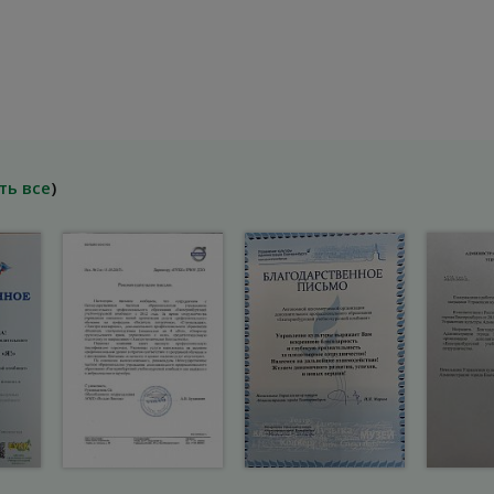
ть все
)