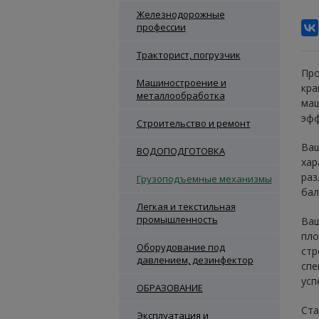
Железнодорожные
профессии
Тракторист, погрузчик
Про
Машиностроение и
кра
металлообработка
маш
эфф
Строительство и ремонт
Ваш
ВОДОПОДГОТОВКА
хар
раз
Грузоподъемные механизмы
бал
Легкая и текстильная
промышленность
Ваш
пло
Оборудование под
стр
давлением, дезинфектор
спе
усп
ОБРАЗОВАНИЕ
Ста
Эксплуатация и