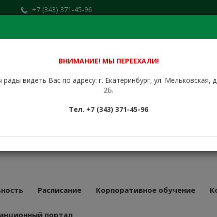
+7 (343) 371-45-96
Заказать звонок
.ru
+7 (912) 676-00-79
Сайт находится в стадии доработки.
ВНИМАНИЕ! МЫ ПЕРЕЕХАЛИ!
 рады видеть Вас по адресу: г. Екатеринбург, ул. Мельковская, 
НБУРГСКИЙ
2Б.
КУРСОВОЙ
Тел. +7 (343) 371-45-96
АТ
43 года
ность
Расписание
Корпоративное обучение
К
анционный портал