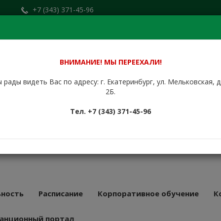
+7 (343) 371-45-96
Заказать звонок
.ru
+7 (912) 676-00-79
Сайт находится в стадии доработки.
ВНИМАНИЕ! МЫ ПЕРЕЕХАЛИ!
 рады видеть Вас по адресу: г. Екатеринбург, ул. Мельковская, 
НБУРГСКИЙ
2Б.
КУРСОВОЙ
Тел. +7 (343) 371-45-96
АТ
43 года
ность
Расписание
Корпоративное обучение
К
анционный портал