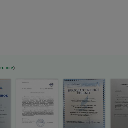
ть все
)