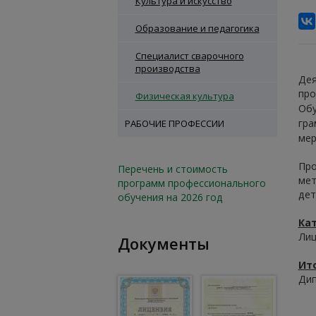
Культура и искусство
Образование и педагогика
Специалист сварочного
производства
Дея
про
Физическая культура
Обу
гра
РАБОЧИЕ ПРОФЕССИИ
мер
Про
Перечень и стоимость
мет
программ профессионального
дет
обучения на 2026 год
Ка
Лиц
Документы
Ит
Дип