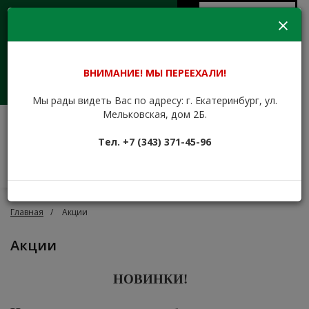
Aa
Версия для
Пн-Пт 09:00 - 17:30
слабовидящих
eukk@mail.ru
+7 (343) 371-45-96
+7 (912) 676-00-79
Сайт находится в стадии
ВНИМАНИЕ! МЫ ПЕРЕЕХАЛИ!
доработки.
Заказать звонок
Мы рады видеть Вас по адресу: г. Екатеринбург, ул.
Мельковская, дом 2Б.
ЕКАТЕРИНБУРГСКИЙ
Тел. +7 (343) 371-45-96
УЧЕБНО-КУРСОВОЙ
КОМБИНАТ
Обучаем с 1943 года
Главная
Акции
Акции
НОВИНКИ!