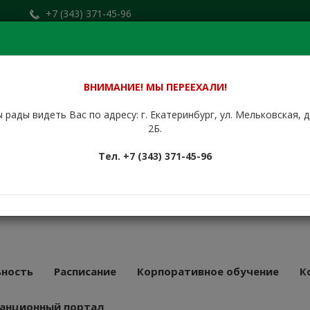
+7 (343) 371-45-96
Заказать звонок
.ru
+7 (912) 676-00-79
Сайт находится в стадии доработки.
ВНИМАНИЕ! МЫ ПЕРЕЕХАЛИ!
 рады видеть Вас по адресу: г. Екатеринбург, ул. Мельковская, 
НБУРГСКИЙ
2Б.
КУРСОВОЙ
Тел. +7 (343) 371-45-96
АТ
43 года
ность
Расписание
Корпоративное обучение
К
анционный портал