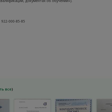
квалификации, документах об обучении»).
8 922-000-85-85
ть все
)