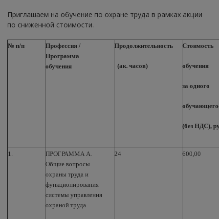
Приглашаем на обучение по охране труда в рамках акции
по сниженной стоимости.
№ п/п
Профессия /
Продолжительность
Стоимость
Программа
(ак. часов)
обучения
обучения
за одного
обучающего
(без НДС), р
1.
ПРОГРАММА А.
24
600,00
Общие вопросы
охраны труда и
функционирования
системы управления
охраной труда