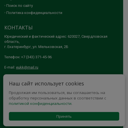
Поиск по сайту
Политика конфиденциальности
КОНТАКТЫ
Юридический и фактический адрес: 620027, Свердловская
область,
г. Екатеринбург, ул. Мельковская, 2Б
Телефон: +7 (343) 371-45-96
E-mail:
eukk@mail.ru
© 2005-2026 АНО ДПО "ЕКАТЕРИНБУРГСКИЙ УЧЕБНО-КУРСОВОЙ
Наш сайт использует cookies
КОМБИНАТ"
Продолжая им пользоваться, вы соглашаетесь на
МЫ В СОЦСЕТЯХ
обработку персональных данных в соответствии с
политикой конфиденциальности
.
Принять