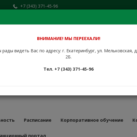
+7 (343) 371-45-96
Заказать звонок
.ru
+7 (912) 676-00-79
Сайт находится в стадии доработки.
ВНИМАНИЕ! МЫ ПЕРЕЕХАЛИ!
 рады видеть Вас по адресу: г. Екатеринбург, ул. Мельковская, 
НБУРГСКИЙ
2Б.
КУРСОВОЙ
Тел. +7 (343) 371-45-96
АТ
43 года
ность
Расписание
Корпоративное обучение
К
анционный портал