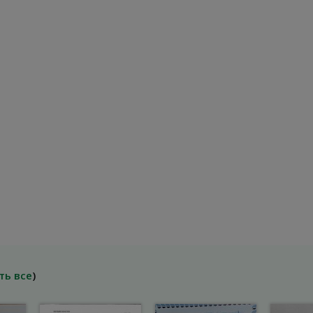
ть все
)