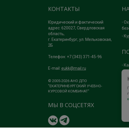
КОНТАКТЫ
Н
Юридический и фактический
Ох
адрес: 620027, Свердловская
без
область,
Ку
г. Екатеринбург, ул. Мельковская,
2Б
П
Телефон: +7 (343) 371-45-96
Ка
E-mail:
eukk@mail.ru
По
По
© 2005-2026 АНО ДПО
"ЕКАТЕРИНБУРГСКИЙ УЧЕБНО-
КУРСОВОЙ КОМБИНАТ"
МЫ В СОЦСЕТЯХ