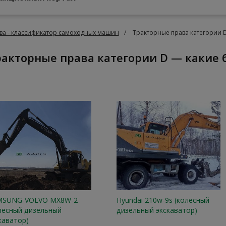
ва - классификатор самоходных машин
Тракторные права категории 
Тракторные права категории D — каки
MSUNG-VOLVO MX8W-2
Hyundai 210w-9s (колесный
лесный дизельный
дизельный экскаватор)
каватор)