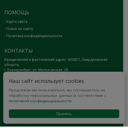
ПОМОЩЬ
Карта сайта
Поиск по сайту
Политика конфиденциальности
КОНТАКТЫ
Юридический и фактический адрес: 620027, Свердловская
область,
г. Екатеринбург, ул. Мельковская, 2Б
Наш сайт использует cookies
Телефон: +7 (343) 371-45-96
Продолжая им пользоваться, вы соглашаетесь на
E-mail:
eukk@mail.ru
обработку персональных данных в соответствии с
политикой конфиденциальности
.
© 2005-2026 АНО ДПО "ЕКАТЕРИНБУРГСКИЙ УЧЕБНО-КУРСОВОЙ
КОМБИНАТ"
Принять
МЫ В СОЦСЕТЯХ