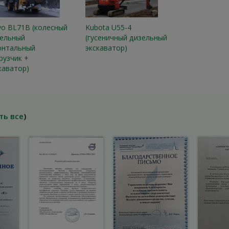
vo BL71B (колесный
Kubota U55-4
ельный
(гусеничный дизельный
онтальный
экскаватор)
рузчик +
каватор)
ть все
)