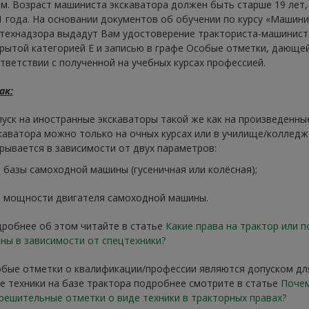
.м. Возраст машиниста экскаватора должен быть старше 19 лет
1 года. На основании документов об обучении по курсу «Машини
технадзора выдадут Вам удостоверение тракториста-машиниста
рытой категорией Е и записью в графе Особые отметки, дающе
тветствии с полученной на учебных курсах профессией.
ак:
уск на иностранные экскаваторы такой же как на произведенны
каватора можно только на очных курсах или в училище/колледж
рывается в зависимости от двух параметров:
базы самоходной машины (гусеничная или колёсная);
мощности двигателя самоходной машины.
робнее об этом читайте в статье
Какие права на трактор или п
ны в зависимости от спецтехники?
бые отметки о квалификации/профессии являются допуском дл
е техники на базе трактора подробнее смотрите в статье
Почем
решительные отметки о виде техники в тракторных правах?