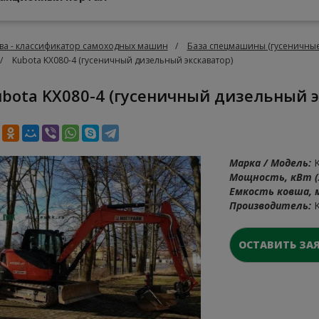
ва - классификатор самоходных машин
База спецмашины (гусеничные
Kubota KX080-4 (гусеничный дизельный экскаватор)
Kubota KX080-4 (гусеничный дизельный 
Марка / Модель:
K
Мощность, кВт (л
Емкость ковша, 
Производитель:
K
ОСТАВИТЬ ЗАЯ