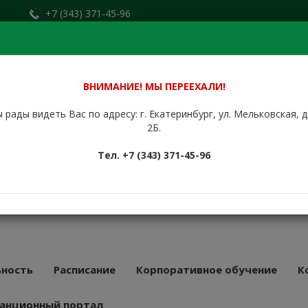
+7 (343) 371-45-96
Заказать звонок
.ru
+7 (912) 676-00-79
Сайт находится в стадии доработки.
ВНИМАНИЕ! МЫ ПЕРЕЕХАЛИ!
 рады видеть Вас по адресу: г. Екатеринбург, ул. Мельковская, 
НБУРГСКИЙ
2Б.
КУРСОВОЙ
Тел. +7 (343) 371-45-96
АТ
43 года
ность
Расписание
Корпоративное обучение
К
анционный портал