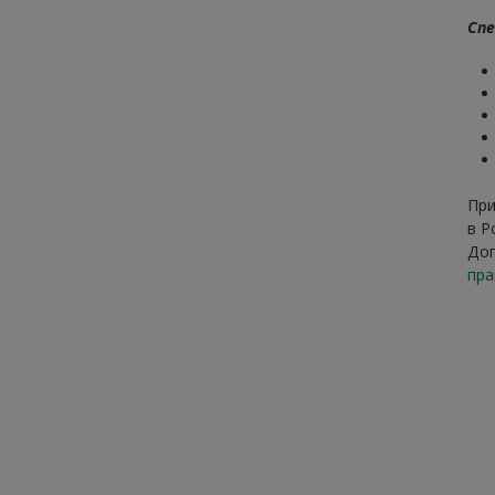
Спе
При
в Р
Доп
пра