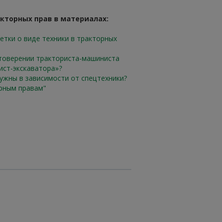
кторных прав в материалах:
тки о виде техники в тракторных
стоверении тракториста-машиниста
ист-экскаватора»?
нужны в зависимости от спецтехники?
рным правам"