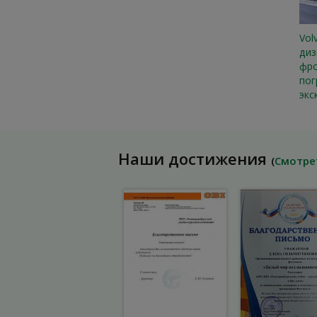
Vol
диз
фр
пог
экс
Наши достижения
(
Смотре