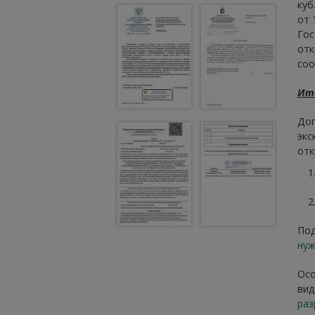
куб
от 
Гос
отк
соо
Ит
Доп
экс
отк
Под
нуж
Осо
вид
раз