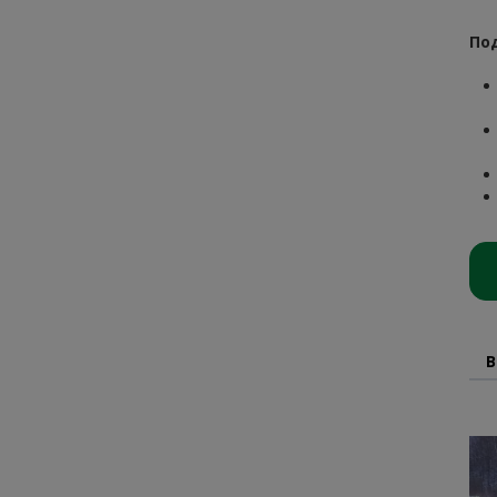
Под
В