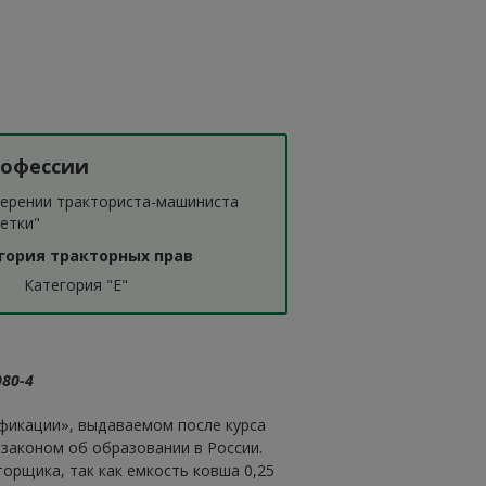
рофессии
верении тракториста-машиниста
етки"
гория тракторных прав
Категория "Е"
80-4
фикации», выдаваемом после курса
 законом об образовании в России.
торщика, так как емкость ковша 0,25