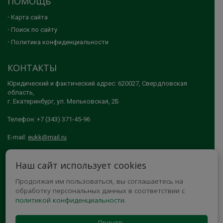
ПОМОЩЬ
Карта сайта
Поиск по сайту
Политика конфиденциальности
КОНТАКТЫ
Юридический и фактический адрес: 620027, Свердловская
область,
г. Екатеринбург, ул. Мельковская, 2Б
Телефон: +7 (343) 371-45-96
E-mail:
eukk@mail.ru
© 2005-2026 АНО ДПО "ЕКАТЕРИНБУРГСКИЙ УЧЕБНО-КУРСОВОЙ
Наш сайт использует cookies
КОМБИНАТ"
Продолжая им пользоваться, вы соглашаетесь на
МЫ В СОЦСЕТЯХ
обработку персональных данных в соответствии с
политикой конфиденциальности
.
Принять