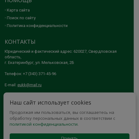
Карта сайта
Поиск по сайту
Политика конфиденциальности
КОНТАКТЫ
Юридический и фактический адрес: 620027, Свердловская
область,
г. Екатеринбург, ул. Мельковская, 2Б
Телефон: +7 (343) 371-45-96
E-mail:
eukk@mail.ru
© 2005-2026 АНО ДПО "ЕКАТЕРИНБУРГСКИЙ УЧЕБНО-КУРСОВОЙ
Наш сайт использует cookies
КОМБИНАТ"
Продолжая им пользоваться, вы соглашаетесь на
МЫ В СОЦСЕТЯХ
обработку персональных данных в соответствии с
политикой конфиденциальности
.
Принять