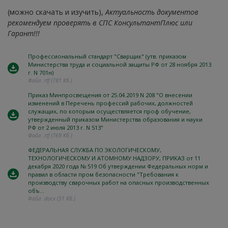
(можно скачать и изучить),
Актуальность документов
рекомендуем проверять в СПС КонсультантПлюс или
Гарант!!!
Профессиональный стандарт "Сварщик" (утв. приказом
Министерства труда и социальной защиты РФ от 28 ноября 2013
г. N 701н)
Файл .rtf (781 Кб.)
Приказ Минпросвещения от 25.04.2019 N 208 "О внесении
изменений в Перечень профессий рабочих, должностей
служащих, по которым осуществляется проф обучение,
утвержденный приказом Министерства образования и науки
РФ от 2 июля 2013 г. N 513"
Файл .rtf (769 Кб.)
ФЕДЕРАЛЬНАЯ СЛУЖБА ПО ЭКОЛОГИЧЕСКОМУ,
ТЕХНОЛОГИЧЕСКОМУ И АТОМНОМУ НАДЗОРУ, ПРИКАЗ от 11
декабря 2020 года № 519 Об утверждении Федеральных норм и
правил в области пром безопасности "Требования к
производству сварочных работ на опасных производственных
объ...
Файл .docx (31 Кб.)